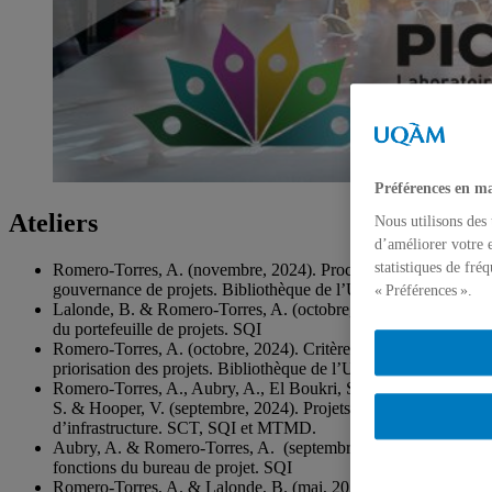
Préférences en ma
Ateliers
Nous utilisons des
d’améliorer votre e
statistiques de fré
Romero-Torres, A. (novembre, 2024). Processus de
gouvernance de projets. Bibliothèque de l’UQAM.
« Préférences ».
Lalonde, B. & Romero-Torres, A. (octobre, 2024). La gestion
du portefeuille de projets. SQI
Romero-Torres, A. (octobre, 2024). Critères de sélection et de
priorisation des projets. Bibliothèque de l’UQAM.
Romero-Torres, A., Aubry, A., El Boukri, S., Ben Abdallah,
S. & Hooper, V. (septembre, 2024). Projets majeurs
d’infrastructure. SCT, SQI et MTMD.
Aubry, A. & Romero-Torres, A. (septembre, 2024). Les
fonctions du bureau de projet. SQI
Romero-Torres, A. & Lalonde, B. (mai, 2024) Évaluation de