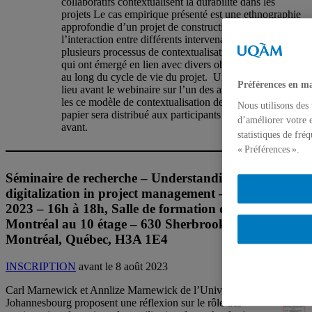
collaboratifs contextualisent la durabilité dans les
projets Le cas empirique présenté est une ethnographie
approfondie d’un projet de construction. Dans ce projet,
l’interaction entre différents intervenants a engendré
plusieurs processus de contextualisation de la durabilité
qui ont émergé en lien avec divers objectifs et défis tout
au long du cycle de vie du projet. Une discussion aura
Préférences en ma
lieu avant le webinaire sur l’un des articles présentant
les ce modèle de contextualisation de la durabilité. Le
Nous utilisons des
papier sera distribué aux participants une semaine
d’améliorer votre e
avant.
statistiques de fré
« Préférences ».
Séminaire de recherche – Understanding
digitalization in project management – 10 août
2023 – 16h à 18h, Salle de formation de PMI-
Montréal au 10 étage – 630 Sherbrooke Ouest,
Montréal, Québec, H3A 1E4
INSCRIPTION
avant le 8 août 2023
Carl Marnewick et Annlize Marnewick de l’Université de
Johannesbourg proposent une réflexion sur le rôle des