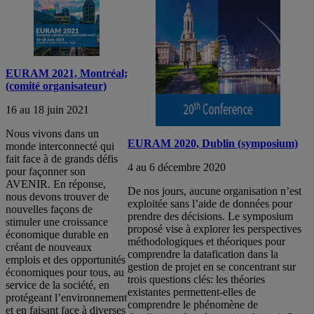
EURAM 2021, Montréal;
(comité organisateur)
16 au 18 juin 2021
Nous vivons dans un
EURAM 2020, Dublin (symposium)
monde interconnecté qui
fait face à de grands défis
4 au 6 décembre 2020
pour façonner son
AVENIR. En réponse,
De nos jours, aucune organisation n’est
nous devons trouver de
exploitée sans l’aide de données pour
nouvelles façons de
prendre des décisions. Le symposium
stimuler une croissance
proposé vise à explorer les perspectives
économique durable en
méthodologiques et théoriques pour
créant de nouveaux
comprendre la datafication dans la
emplois et des opportunités
gestion de projet en se concentrant sur
économiques pour tous, au
trois questions clés: les théories
service de la société, en
existantes permettent-elles de
protégeant l’environnement
comprendre le phénomène de
et en faisant face à diverses