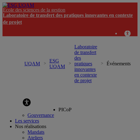
École des sciences de la gestion
Laboratoire de transfert des pratiques innovantes en contexte
de projet
Laboratoire
de transfert
des
ESG
UQAM
pratiques
Événements
UQAM
innovantes
en contexte
de projet
Laboratoire de transfert des pratiques innovantes en
contexte de projet
PICoP
Gouvernance
Les services
Nos réalisations
Mandats
Ateliers