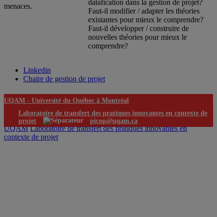
datafication dans la gestion de projet?
menaces.
Faut-il modifier / adapter les théories
existantes pour mieux le comprendre?
Faut-il développer / construire de
nouvelles théories pour mieux le
comprendre?
Linkedin
Chaire de gestion de projet
UQAM -
Université du Québec à Montréal
Laboratoire de transfert des pratiques innovantes en contexte de
projet
picop@uqam.ca
UQAM
Laboratoire de transfert des pratiques innovantes en
contexte de projet