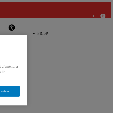
aboratoire de transfert des pratiques innovantes en contexte de
projet
PICoP
t d’améliorer
s de
 refuser