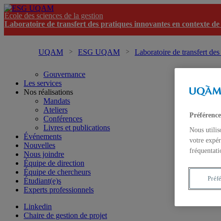
École des sciences de la gestion
Laboratoire de transfert des pratiques innovantes en contexte de
UQAM
ESG UQAM
Laboratoire de transfert des
Gouvernance
Les services
Nos réalisations
Mandats
Ateliers
Préférence
Conférences
Livres et publications
Nous utilis
Événements
votre expér
Nouvelles
fréquentati
Nous joindre
Équipe de direction
Équipe de chercheurs
Préf
Étudiant(e)s
Experts professionnels
Linkedin
Chaire de gestion de projet