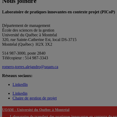
Nous joindre
Laboratoire de pratiques innovantes en contexte projet (PICoP)
Département de management
École des sciences de la gestion
Université du Québec à Montréal
320, rue Sainte-Catherine Est, local DS-3715
Montréal (Québec) H2X 3X2
514 987-3000, poste 2840
Télécopieur : 514 987-3343
romero-torres.alejandro@uqam.ca
Réseaux sociaux:
LinkedIn
Linkedin
Chaire de gestion de projet
UQAM -
Université du Québec à Montréal
Laboratoire de transfert des pratiques innovantes en contexte de pr