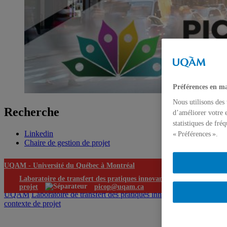
Préférences en ma
Nous utilisons des
Recherche
d’améliorer votre e
statistiques de fré
Linkedin
« Préférences ».
Chaire de gestion de projet
UQAM -
Université du Québec à Montréal
Laboratoire de transfert des pratiques innovantes en contexte de
projet
picop@uqam.ca
UQAM
Laboratoire de transfert des pratiques innovantes en
contexte de projet