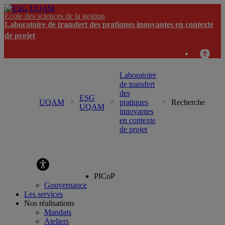
École des sciences de la gestion
Laboratoire de transfert des pratiques innovantes en contexte
de projet
Laboratoire
de transfert
des
ESG
UQAM
pratiques
Recherche
UQAM
innovantes
en contexte
de projet
Laboratoire de transfert des pratiques innovantes en
contexte de projet
PICoP
Gouvernance
Les services
Nos réalisations
Mandats
Ateliers